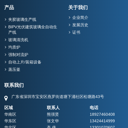
产品
关于我们
企业简介
夹胶玻璃生产线
发展历史
BIPV光伏建筑玻璃全自动生
产线
证书
玻璃清洗机
均质炉
强制对流炉
自动上片/装箱设备
蒸压釜
联系我们
广东省深圳市宝安区燕罗街道塘下涌社区松塘路43号
区域
联系人
电话
华南区
熊强贤
18927460408
华东区
张文华
13424414999
华北区
齐 伟
13301070607